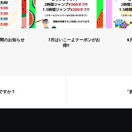
のお知らせ
7月はいこーよクーポンがお
6月もト
得!!
ですか？
「