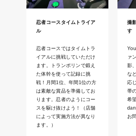
忍者コースタイムトライア
撮
ル
す
忍者コースではタイムトラ
Yo
イアルに挑戦していただけ
ァ
ます。トランポリンで鍛え
影
た体幹を使って記録に挑
な
戦！月間1位、年間1位の方
応
は素敵な賞品を準備してお
帯
ります。忍者のようにコー
希
スを駆け抜けよう！（店舗
dan
によって実施方法が異なり
お
ます。）