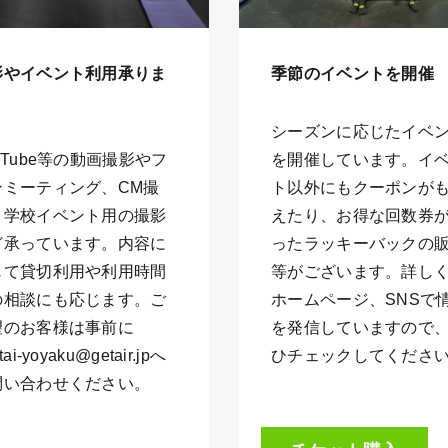
影やイベント利用承りま
季節のイベントを開催
シーズンに応じたイベ
uTube等の動画撮影やフ
を開催しています。イ
ンミーティング、CM撮
ト以外にもクーポンが
、学校イベント用の撮影
えたり、お得な回数券
ど承っています。内容に
ったラッキーバックの
じて貸切利用や利用時間
等がございます。詳し
の相談にも応じます。ご
ホームページ、SNSで
望のお客様は事前に
を発信していますので
tai-yoyaku@getair.jpへ
ひチェックしてくださ
問い合わせください。