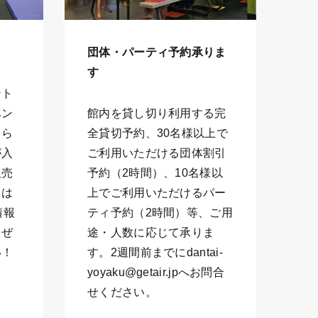
団体・パーティ予約承りま
す
ント
ベン
館内を貸し切り利用する完
もら
全貸切予約、30名様以上で
が入
ご利用いただける団体割引
販売
予約（2時間）、10名様以
くは
上でご利用いただけるパー
情報
ティ予約（2時間）等、ご用
、ぜ
途・人数に応じて承りま
い！
す。2週間前までにdantai-
yoyaku@getair.jpへお問合
せください。